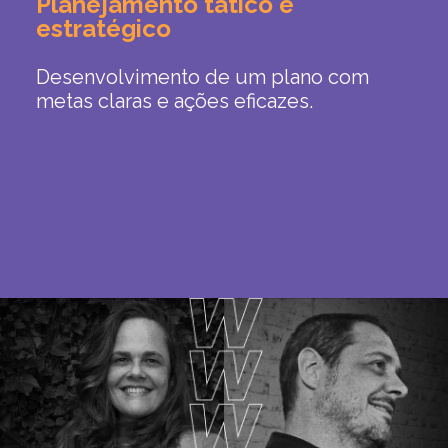
Planejamento tático e
estratégico
Desenvolvimento de um plano com
metas claras e ações eficazes.
Previous
Next