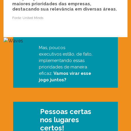
maiores prioridades das empresas,
destacando sua relevância em diversas áreas.
Fonte: United Minds
Mas, poucos
executivos estão, de fato,
implementando essas
prioridades de maneira
eficaz.
Vamos virar esse
jogo juntos?
Pessoas certas
nos lugares
certos!