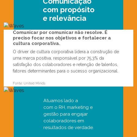
Comunicação
com propósito
e relevância
Comunicar por comunicar não resolve. É
preciso focar nos objetivos e fortalecer a
cultura corporativa.
O driver de cultura corporativa
lidera a construção de
uma marca
positiva, responsável por 75,3% da
satisfação dos colaboradores e
retenção de talentos,
fatores
determinantes para o sucesso
organizacional.
Fonte: United Minds
Atuamos lado a
com o RH, marketing e
gestão para engajar
colaboradores em
resultados de verdade.