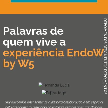
DEPOIMENTOS
Palavras de
quem vive a
DEPOIMENTOS
experiência EndoW
by W5
DEPOIMENTOS
“Agradecemos imensamente a W5 pela colaboração e em especial
pelo atendimento, a eficácia na entrega, sempre procurando boas