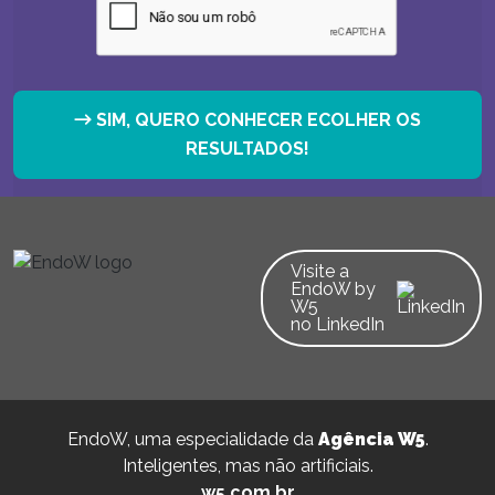
SIM, QUERO CONHECER ECOLHER OS
→
RESULTADOS!
Visite a
EndoW by
W5
no LinkedIn
EndoW, uma especialidade da
Agência W5
.
Inteligentes, mas não artificiais.
w5.com.br